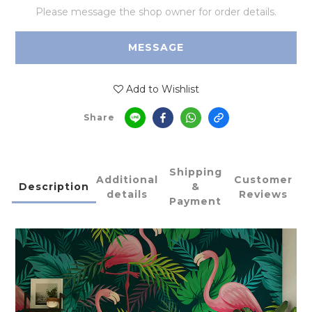
Please message the shop owner for order details.
MESSAGE
Add to Wishlist
Share
Shipping
Additional
Customer
Description
&
details
Reviews
Payment