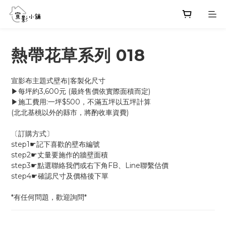
熱帶花草系列 018
宣影布主題式壁布|客製化尺寸
▶每坪約3,600元 (最終售價依實際面積而定)
▶施工費用:一坪$500，不滿五坪以五坪計算
(北北基桃以外的縣市，將酌收車資費)
〔訂購方式〕
step1☛記下喜歡的壁布編號
step2☛丈量要施作的牆壁面積
step3☛點選聯絡我們或右下角FB、Line聯繫估價
step4☛確認尺寸及價格後下單
*有任何問題，歡迎詢問*