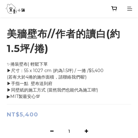
美牆壁布//作者的讀白(約
1.5坪/捲)
✨捲裝壁布| 輕鬆下單
▶尺寸：55 x 1027 cm (約為1.5坪) / 一捲 /$5,400
(若有大於4捲的施作面積，請聯絡我們喔!)
▶手指一點  壁布送到府
▶同壁紙的施工方式 (當然我們也能代為施工唷!)
▶MIT製最安心💯
NT$5,400