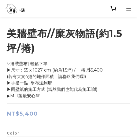
美牆壁布//糜灰物語(約1.5
坪/捲)
✨捲裝壁布| 輕鬆下單
▶尺寸：55 x 1027 cm (約為1.5坪) / 一捲 /$5,400
(若有大於4捲的施作面積，請聯絡我們喔!)
▶手指一點  壁布送到府
▶同壁紙的施工方式 (當然我們也能代為施工唷!)
▶MIT製最安心💯
NT$5,400
Color