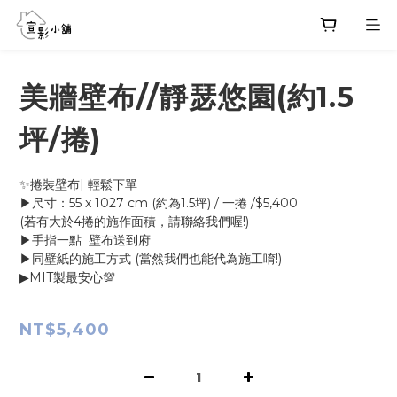
美牆壁布//靜瑟悠園(約1.5
坪/捲)
✨捲裝壁布| 輕鬆下單
▶尺寸：55 x 1027 cm (約為1.5坪) / 一捲 /$5,400
(若有大於4捲的施作面積，請聯絡我們喔!)
▶手指一點  壁布送到府
▶同壁紙的施工方式 (當然我們也能代為施工唷!)
▶MIT製最安心💯
NT$5,400