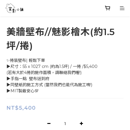
美牆壁布//魅影檜木(約1.5
坪/捲)
✨捲裝壁布| 輕鬆下單
▶尺寸：55 x 1027 cm (約為1.5坪) / 一捲 /$5,400
(若有大於4捲的施作面積，請聯絡我們喔!)
▶手指一點  壁布送到府
▶同壁紙的施工方式 (當然我們也能代為施工唷!)
▶MIT製最安心💯
NT$5,400