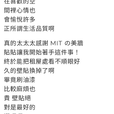
在喜歡的空
間裡心情也
會愉悅許多
正所謂生活品質啊
真的太太太感謝 MIT の美牆
貼貼讓我開始著手這件事！
終於能把租屋處看不順眼好
久的壁貼換掉了啊
畢竟刷油漆
比較麻煩也
貴 壁貼絕
對是最好的