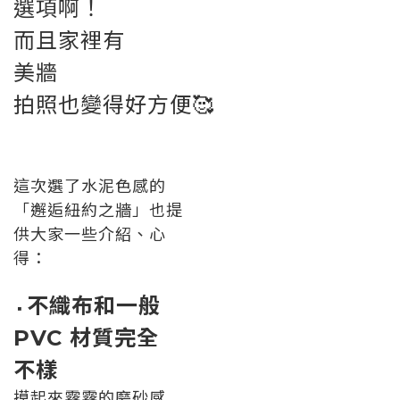
選項啊！
而且家裡有
美牆
拍照也變得好方便🥰
這次選了水泥色感的
「邂逅紐約之牆」也提
供大家一些介紹、心
得：
不織布和一般
▪️
PVC 材質完全
不樣
摸起來霧霧的磨砂感