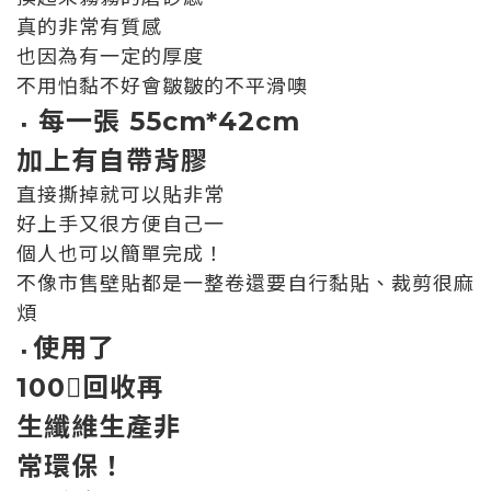
真的非常有質感
也因為有一定的厚度
不用怕黏不好會皺皺的不平滑噢
每一張 55cm*42cm
▪️
加上有自帶背膠
直接撕掉就可以貼非常
好上手又很方便自己一
個人也可以簡單完成！
不像市售壁貼都是一整卷還要自行黏貼、裁剪很麻
煩
使用了
▪️
100回收再
生纖維生產非
常環保！