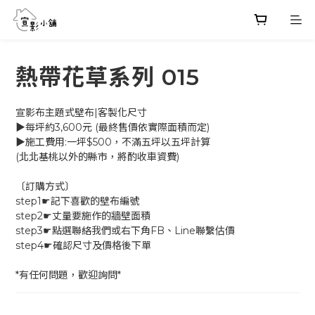
熱帶花草系列 015
宣影布主題式壁布|客製化尺寸
▶每坪約3,600元 (最終售價依實際面積而定)
▶施工費用:一坪$500，不滿五坪以五坪計算
(北北基桃以外的縣市，將酌收車資費)
〔訂購方式〕
step1☛記下喜歡的壁布編號
step2☛丈量要施作的牆壁面積
step3☛點選聯絡我們或右下角FB、Line聯繫估價
step4☛確認尺寸及價格後下單
*有任何問題，歡迎詢問*