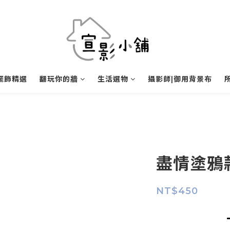
擺飾精選
翻玩你的牆
生活選物
攝影師|御用背景布
盡情塗鴉款
NT$450