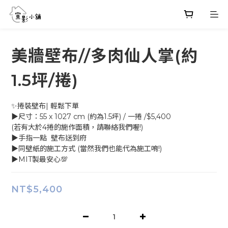
美牆壁布//多肉仙人掌(約
1.5坪/捲)
✨捲裝壁布| 輕鬆下單
▶尺寸：55 x 1027 cm (約為1.5坪) / 一捲 /$5,400
(若有大於4捲的施作面積，請聯絡我們喔!)
▶手指一點  壁布送到府
▶同壁紙的施工方式 (當然我們也能代為施工唷!)
▶MIT製最安心💯
NT$5,400