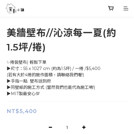
美牆壁布//沁涼每一夏(約
1.5坪/捲)
✨捲裝壁布| 輕鬆下單
▶尺寸：55 x 1027 cm (約為1.5坪) / 一捲 /$5,400
(若有大於4捲的施作面積，請聯絡我們喔!)
▶手指一點  壁布送到府
▶同壁紙的施工方式 (當然我們也能代為施工唷!)
▶MIT製最安心💯
NT$5,400