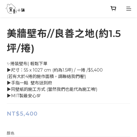
美牆壁布//良善之地(約1.5
坪/捲)
✨捲裝壁布| 輕鬆下單
▶尺寸：55 x 1027 cm (約為1.5坪) / 一捲 /$5,400
(若有大於4捲的施作面積，請聯絡我們喔!)
▶手指一點  壁布送到府
▶同壁紙的施工方式 (當然我們也能代為施工唷!)
▶MIT製最安心💯
NT$5,400
顏色