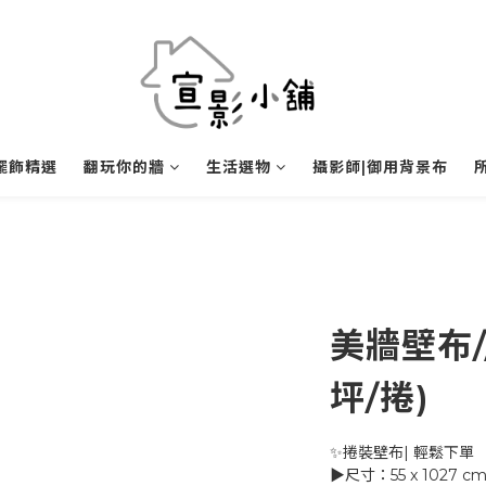
擺飾精選
翻玩你的牆
生活選物
攝影師|御用背景布
美牆壁布/
坪/捲)
✨捲裝壁布| 輕鬆下單
▶尺寸：55 x 1027 cm 