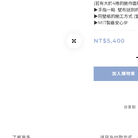
(若有大於4捲的施作面
▶手指一點  壁布送到
▶同壁紙的施工方式 (
▶MIT製最安心💯
NT$5,400
加入購物車
分享到
了解更多
送貨及付款方式