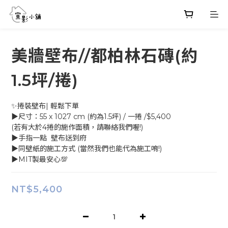
美牆壁布//都柏林石磚(約
1.5坪/捲)
✨捲裝壁布| 輕鬆下單
▶尺寸：55 x 1027 cm (約為1.5坪) / 一捲 /$5,400
(若有大於4捲的施作面積，請聯絡我們喔!)
▶手指一點  壁布送到府
▶同壁紙的施工方式 (當然我們也能代為施工唷!)
▶MIT製最安心💯
NT$5,400