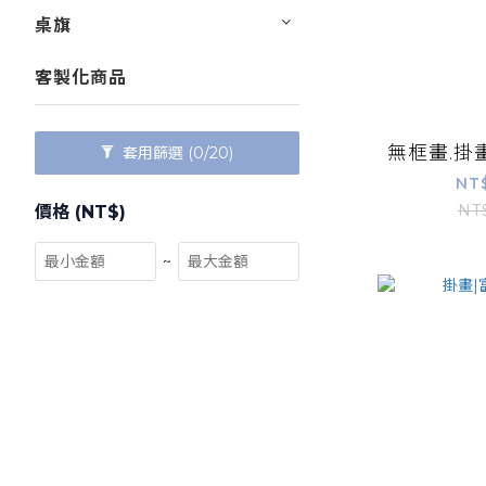
桌旗
客製化商品
無框畫.掛
套用篩選
(0/20)
NT
NT
價格 (NT$)
~