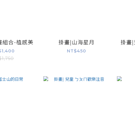
畫組合-植感美
掛畫|山海星月
掛畫
$1,400
NT$450
$1,750