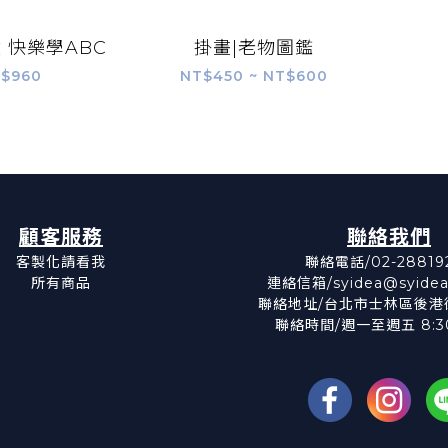
童 快樂學ABC
掛畫|老物圖鑑
$960
NT$450 ~ NT$600
顧客服務
聯絡我們
客製化請看我
聯絡電話/02-28819
所有商品
連絡信箱/syidea@syidea
聯絡地址/台北市士林區後港街
聯絡時間/週一至週五 8:30