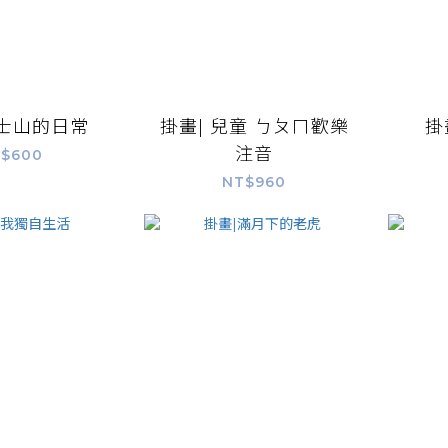
富士山的日常
掛畫| 兒童 ㄅㄆㄇ歡樂
掛
注音
$600
NT$960