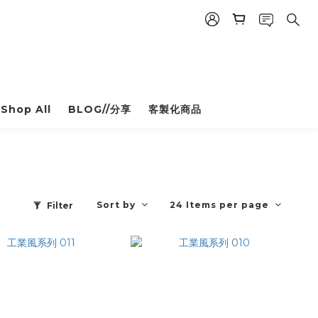
Shop All
BLOG//分享
客製化商品
Sort by
24 Items per page
Filter