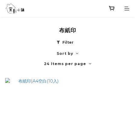
布紙印
Filter
Sort by
24 Items per page