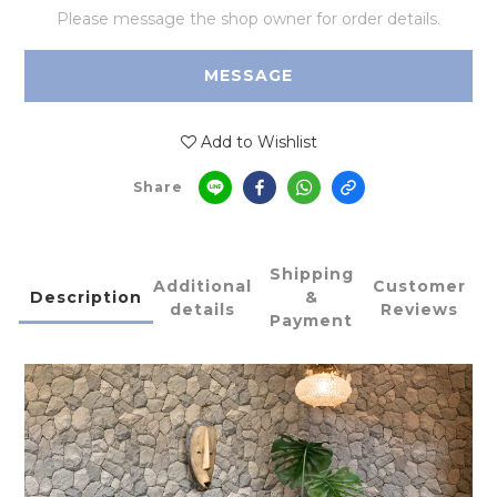
Please message the shop owner for order details.
MESSAGE
Add to Wishlist
Share
Shipping
Additional
Customer
Description
&
details
Reviews
Payment