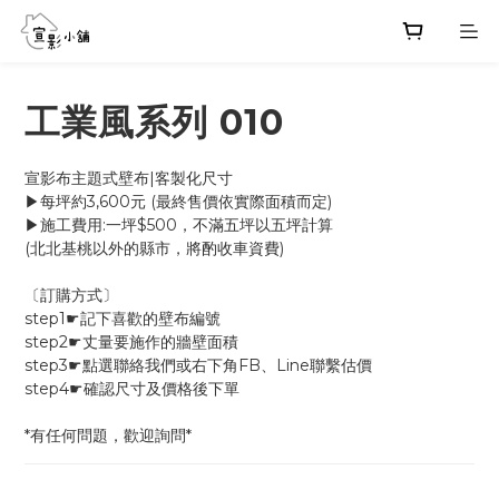
工業風系列 010
宣影布主題式壁布|客製化尺寸
▶每坪約3,600元 (最終售價依實際面積而定)
▶施工費用:一坪$500，不滿五坪以五坪計算
(北北基桃以外的縣市，將酌收車資費)
〔訂購方式〕
step1☛記下喜歡的壁布編號
step2☛丈量要施作的牆壁面積
step3☛點選聯絡我們或右下角FB、Line聯繫估價
step4☛確認尺寸及價格後下單
*有任何問題，歡迎詢問*